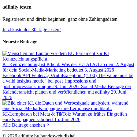
adfinity testen
Registrieren und direkt beginnen, ganz ohne Zahlungsdaten.
Jetzt kostenlos 30 Tage testen!
Neueste Beiträge
KI-Kennzeichnung ist Pflicht: Was der EU AI Act ab dem 2. August
für dein Social-Media-Marketing bedeutet
3. August 2026
Facebook API Fehler: „OAuthException: (#100) The value must be
a valid insights metric“ bei post_impressions und
post_impressions_unique
29. Juni 2026
Social Media Beiträge per
Kalenderansicht planen und veröffentlichen mit adfinity
29. Juni
2026
KI-Lernphasen bei Meta & TikTok: Warum zu frühes Eingreifen
eure Kampagnen sabotiert
15. Juni 2026
Alle Beiträge ansehen
© 2026 adfinity by bundesweit.digital