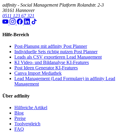
adfinity - Social Management Platform
Rolandstr. 2-3
30161 Hannover
0511 123 67 321
Hilfe-Bereich
Post-Planung mit adfinity
Post Planner
Individuelle Sets richtig nutzen
Post Planner
Leads als CSV exportieren
Lead Management
KI Video- und Bildanalyse
KI-Features
Post Ideen Generator
KI-Features
Canva Import
Mediathek
Lead Management (Lead Formulare) in adfinity
Lead
Management
Über adfinity
Hilfreiche Artikel
Blog
Preise
Toolvergleich
FAQ