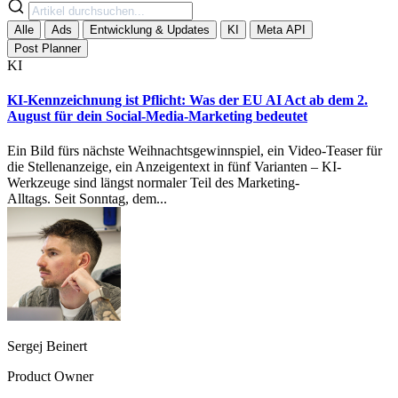
Alle
Ads
Entwicklung & Updates
KI
Meta API
Post Planner
KI
KI-Kennzeichnung ist Pflicht: Was der EU AI Act ab dem 2.
August für dein Social-Media-Marketing bedeutet
Ein Bild fürs nächste Weihnachtsgewinnspiel, ein Video-Teaser für
die Stellenanzeige, ein Anzeigentext in fünf Varianten – KI-
Werkzeuge sind längst normaler Teil des Marketing-
Alltags. Seit Sonntag, dem...
Sergej Beinert
Product Owner