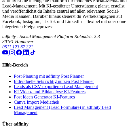
adfinity ist die intelligente Plattform für modernes Social-Media- und
Lead-Management. Mit KI-gestützter Unterstützung planst, erstellst
und veröffentlichst du Inhalte zentral auf allen relevanten Social-
Media-Kanälen. Darüber hinaus steuerst du Werbekampagnen auf
Facebook, Instagram, TikTok und LinkedIn – flexibel mit oder ohne
integrierten Freigabeprozess.
adfinity - Social Management Platform
Rolandstr. 2-3
30161 Hannover
0511 123 67 321
Hilfe-Bereich
Post-Planung mit adfinity
Post Planner
Individuelle Sets richtig nutzen
Post Planner
Leads als CSV exportieren
Lead Management
KI Video- und Bildanalyse
KI-Features
Post Ideen Generator
KI-Features
Canva Import
Mediathek
Lead Management (Lead Formulare) in adfinity
Lead
Management
Über adfinity