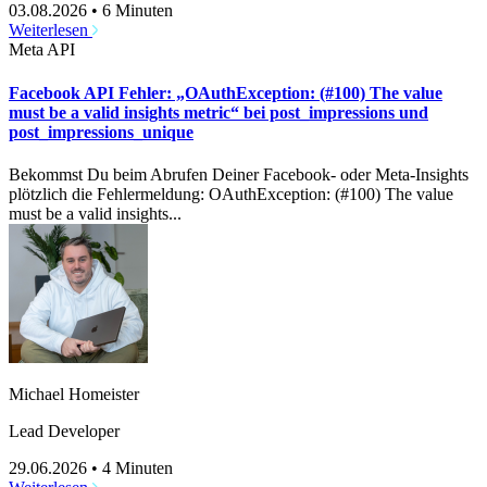
03.08.2026
•
6 Minuten
Weiterlesen
Meta API
Facebook API Fehler: „OAuthException: (#100) The value
must be a valid insights metric“ bei post_impressions und
post_impressions_unique
Bekommst Du beim Abrufen Deiner Facebook- oder Meta-Insights
plötzlich die Fehlermeldung: OAuthException: (#100) The value
must be a valid insights...
Michael Homeister
Lead Developer
29.06.2026
•
4 Minuten