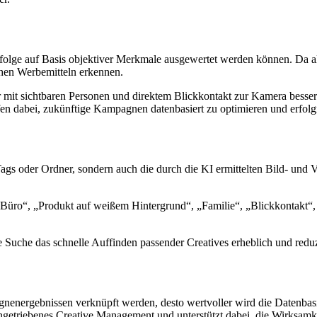
rfolge auf Basis objektiver Merkmale ausgewertet werden können. Da all
chen Werbemitteln erkennen.
r mit sichtbaren Personen und direktem Blickkontakt zur Kamera bessere
 dabei, zukünftige Kampagnen datenbasiert zu optimieren und erfolgre
Tags oder Ordner, sondern auch die durch die KI ermittelten Bild- und
, „Büro“, „Produkt auf weißem Hintergrund“, „Familie“, „Blickkontak
e Suche das schnelle Auffinden passender Creatives erheblich und red
pagnenergebnissen verknüpft werden, desto wertvoller wird die Datenba
ngetriebenes Creative Management und unterstützt dabei, die Wirksamke