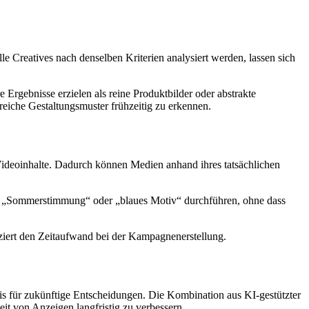
e Creatives nach denselben Kriterien analysiert werden, lassen sich
 Ergebnisse erzielen als reine Produktbilder oder abstrakte
iche Gestaltungsmuster frühzeitig zu erkennen.
 Videoinhalte. Dadurch können Medien anhand ihres tatsächlichen
t“, „Sommerstimmung“ oder „blaues Motiv“ durchführen, ohne dass
uziert den Zeitaufwand bei der Kampagnenerstellung.
sis für zukünftige Entscheidungen. Die Kombination aus KI-gestützter
it von Anzeigen langfristig zu verbessern.