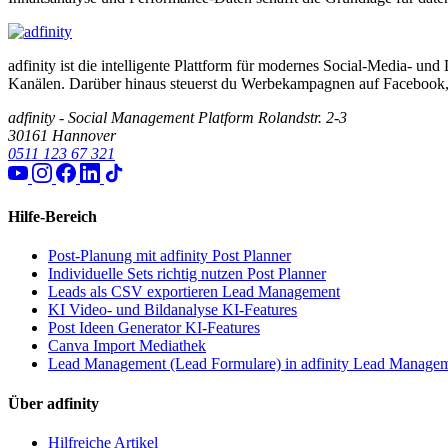
adfinity ist die intelligente Plattform für modernes Social-Media- und
Kanälen. Darüber hinaus steuerst du Werbekampagnen auf Facebook, I
adfinity - Social Management Platform
Rolandstr. 2-3
30161 Hannover
0511 123 67 321
Hilfe-Bereich
Post-Planung mit adfinity
Post Planner
Individuelle Sets richtig nutzen
Post Planner
Leads als CSV exportieren
Lead Management
KI Video- und Bildanalyse
KI-Features
Post Ideen Generator
KI-Features
Canva Import
Mediathek
Lead Management (Lead Formulare) in adfinity
Lead Managem
Über adfinity
Hilfreiche Artikel